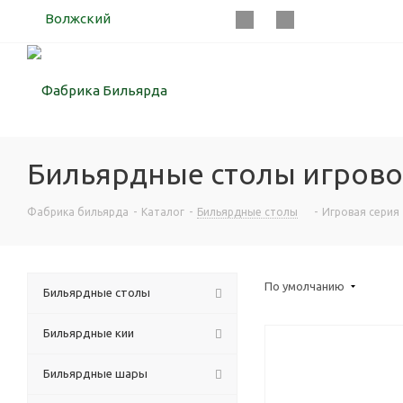
Волжский
Бильярдные столы игровой
Фабрика бильярда
-
Каталог
-
Бильярдные столы
-
Игровая серия
По умолчанию
Бильярдные столы
Бильярдные кии
Бильярдные шары