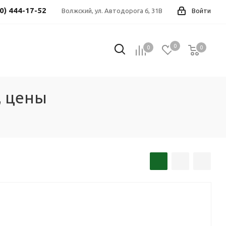
0) 444-17-52
Волжский, ул. Автодорога 6, 31В
Войти
0
0
0
0
, цены