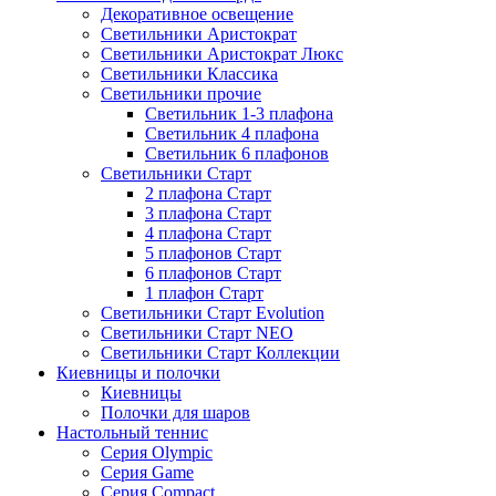
Декоративное освещение
Светильники Аристократ
Светильники Аристократ Люкс
Светильники Классика
Светильники прочие
Светильник 1-3 плафона
Светильник 4 плафона
Светильник 6 плафонов
Светильники Старт
2 плафона Старт
3 плафона Старт
4 плафона Старт
5 плафонов Старт
6 плафонов Старт
1 плафон Старт
Светильники Старт Evolution
Светильники Старт NEO
Светильники Старт Коллекции
Киевницы и полочки
Киевницы
Полочки для шаров
Настольный теннис
Серия Olympic
Серия Game
Серия Compact