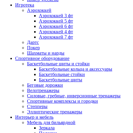
Игротека
Аэрохоккей
Аэрохоккей 3 фт
Аэрохоккей 5 фт
Аэрохоккей 6 фт
Аэрохоккей 4 фт
Аэрохоккей 7 фт
Дартс
Покер
Шахматы и нарды
Спортивное оборудование
Баскетбольные щиты и стойки
Баскетбольные кольца и аксессуары
Баскетбольные стойки
Баскетбольные щиты
Беговые дорожки
Велотренажеры
Силовые, гребные, инверсионные тренажеры
Спортивные комплексы и городки
Степперы
Эллиптические тренажеры
Интерьер и мебель
Мебель для бильярдной
Зеркала