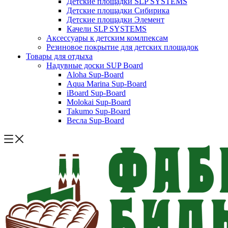
Детские площадки SLP SYSTEMS
Детские площадки Сибирика
Детские площадки Элемент
Качели SLP SYSTEMS
Аксессуары к детским комлпексам
Резиновое покрытие для детских площадок
Товары для отдыха
Надувные доски SUP Board
Aloha Sup-Board
Aqua Marina Sup-Board
iBoard Sup-Board
Molokai Sup-Board
Takumo Sup-Board
Весла Sup-Board