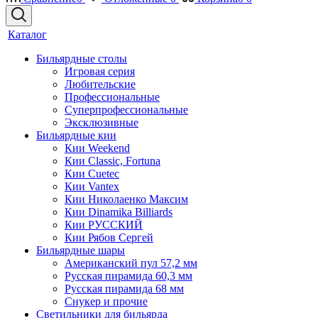
Каталог
Бильярдные столы
Игровая серия
Любительские
Профессиональные
Суперпрофессиональные
Эксклюзивные
Бильярдные кии
Кии Weekend
Кии Classic, Fortuna
Кии Cuetec
Кии Vantex
Кии Николаенко Максим
Кии Dinamika Billiards
Кии РУССКИЙ
Кии Рябов Сергей
Бильярдные шары
Американский пул 57,2 мм
Русская пирамида 60,3 мм
Русская пирамида 68 мм
Снукер и прочие
Светильники для бильярда