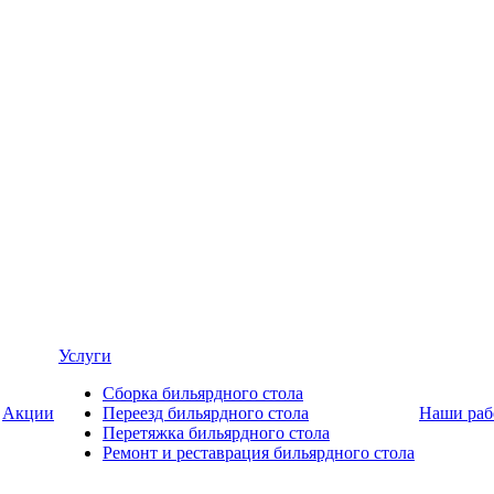
Услуги
Сборка бильярдного стола
Акции
Переезд бильярдного стола
Наши раб
Перетяжка бильярдного стола
Ремонт и реставрация бильярдного стола