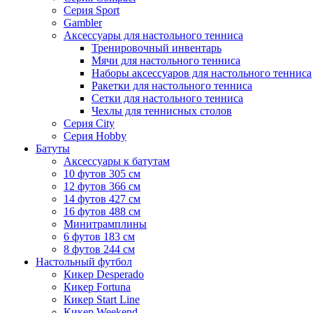
Серия Sport
Gambler
Аксессуары для настольного тенниса
Тренировочный инвентарь
Мячи для настольного тенниса
Наборы аксессуаров для настольного тенниса
Ракетки для настольного тенниса
Сетки для настольного тенниса
Чехлы для теннисных столов
Серия City
Серия Hobby
Батуты
Аксессуары к батутам
10 футов 305 см
12 футов 366 см
14 футов 427 см
16 футов 488 см
Минитрамплины
6 футов 183 см
8 футов 244 см
Настольный футбол
Кикер Desperado
Кикер Fortuna
Кикер Start Line
Кикер Weekend