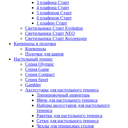
3 плафона Старт
4 плафона Старт
5 плафонов Старт
6 плафонов Старт
1 плафон Старт
Светильники Старт Evolution
Светильники Старт NEO
Светильники Старт Коллекции
Киевницы и полочки
Киевницы
Полочки для шаров
Настольный теннис
Серия Olympic
Серия Game
Серия Compact
Серия Sport
Gambler
Аксессуары для настольного тенниса
Тренировочный инвентарь
Мячи для настольного тенниса
Наборы аксессуаров для настольного
тенниса
Ракетки для настольного тенниса
Сетки для настольного тенниса
Чехлы для теннисных столов