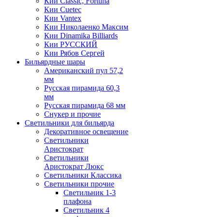
Кии Classic, Fortuna
Кии Cuetec
Кии Vantex
Кии Николаенко Максим
Кии Dinamika Billiards
Кии РУССКИЙ
Кии Рябов Сергей
Бильярдные шары
Американский пул 57,2
мм
Русская пирамида 60,3
мм
Русская пирамида 68 мм
Снукер и прочие
Светильники для бильярда
Декоративное освещение
Светильники
Аристократ
Светильники
Аристократ Люкс
Светильники Классика
Светильники прочие
Светильник 1-3
плафона
Светильник 4