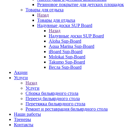
Резиновое покрытие для детских площадок
Товары для отдыха
Назад
Товары для отдыха
Надувные доски SUP Board
Назад
Надувные доски SUP Board
Aloha Sup-Board
Aqua Marina Sup-Board
iBoard Sup-Board
Molokai Sup-Board
Takumo Sup-Board
Весла Sup-Board
Акции
Услуги
Назад
Услуги
Сборка бильярдного стола
Переезд бильярдного стола
Перетяжка бильярдного стола
Ремонт и реставрация бильярдного стола
Наши работы
Тренеры
Контакты