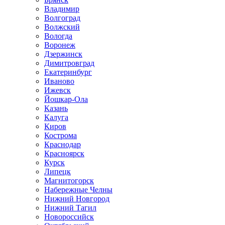
Владимир
Волгоград
Волжский
Вологда
Воронеж
Дзержинск
Димитровград
Екатеринбург
Иваново
Ижевск
Йошкар-Ола
Казань
Калуга
Киров
Кострома
Краснодар
Красноярск
Курск
Липецк
Магнитогорск
Набережные Челны
Нижний Новгород
Нижний Тагил
Новороссийск