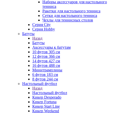
Наборы аксессуаров для настольного
тенниса
Ракетки для настольного тенниса
Сетки для настольного тенниса
Чехлы для теннисных столов
Серия City
Серия Hobby
Батуты
Назад
Батуты
Аксессуары к батутам
10 футов 305 см
12 футов 366 см
14 футов 427 см
16 футов 488 см
Минитрамплины
6 футов 183 см
8 футов 244 см
Настольный футбол
Назад
Настольный футбол
Кикер Desperado
Кикер Fortuna
Кикер Start Line
Кикер Weekend