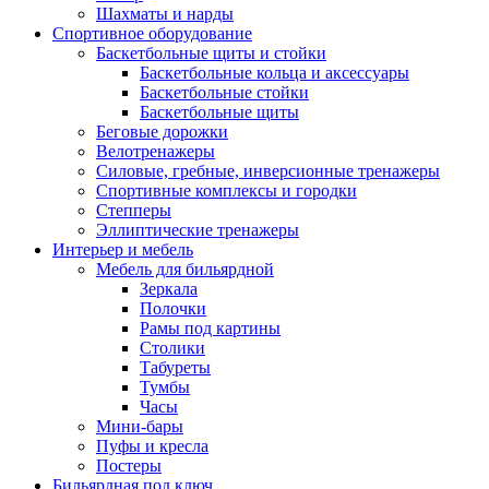
Шахматы и нарды
Спортивное оборудование
Баскетбольные щиты и стойки
Баскетбольные кольца и аксессуары
Баскетбольные стойки
Баскетбольные щиты
Беговые дорожки
Велотренажеры
Силовые, гребные, инверсионные тренажеры
Спортивные комплексы и городки
Степперы
Эллиптические тренажеры
Интерьер и мебель
Мебель для бильярдной
Зеркала
Полочки
Рамы под картины
Столики
Табуреты
Тумбы
Часы
Мини-бары
Пуфы и кресла
Постеры
Бильярдная под ключ