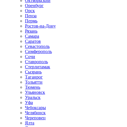
Октябрьский
Оренбург
Орск
Пенза
Пермь
Ростов-на-Дону
Рязань
Самара
Саратов
Севастополь
Симферополь
Сочи
Ставрополь
Стерлитамак
Сызрань
Таганрог
Тольятти
Тюмень
Ульяновск
Уральск
Уфа
Чебоксары
Челябинск
Череповец
Ялта