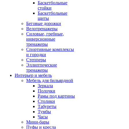
Баскетбольные
стойки
Баскетбольные
щиты
Беговые дорожки
Велотренажеры
Силовые, гребные,
инверсионные
тренажеры
Спортивные комплексы
и городки
Степперы
Эллиптические
тренажеры
Интерьер и мебель
Мебель для бильярдной
Зеркала
Полочки
Рамы под картины
Столики
Табуреты
Тумбы
Часы
Мини-бары
Пуфы и кресла