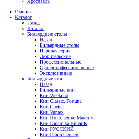
Ярославль
Главная
Каталог
Назад
Каталог
Бильярдные столы
Назад
Бильярдные столы
Игровая серия
Любительские
Профессиональные
Суперпрофессиональные
Эксклюзивные
Бильярдные кии
Назад
Бильярдные кии
Кии Weekend
Кии Classic, Fortuna
Кии Cuetec
Кии Vantex
Кии Николаенко Максим
Кии Dinamika Billiards
Кии РУССКИЙ
Кии Рябов Сергей