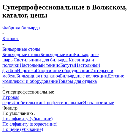
Суперпрофессиональные в Волжском,
каталог, цены
Фабрика бильярда
-
Каталог
-
Бильярдные столы
Бильярдные столы
Бильярдные кии
Бильярдные
шары
Светильники для бильярда
Киевницы и
полочки
Настольный теннис
Батуты
Настольный
футбол
Игротека
Спортивное оборудование
Интерьер и
мебель
Бильярдная под ключ
Бильярдные коллекции
Детские
комплексы и оборудование
Товары для отдыха
-
Суперпрофессиональные
Игровая
серия
Любительские
Профессиональные
Эксклюзивные
Фильтр
По умолчанию
По алфавиту (убывание)
По алфавиту (возрастание)
По цене (убывание)