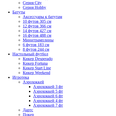
Серия City
Серия Hobby
Батуты
Аксессуары к батутам
10 футов 305 см
12 футов 366 см
14 футов 427 см
16 футов 488 см
Минитрамплины
6 футов 183 см
8 футов 244 см
Настольный футбол
Кикер Desperado
Кикер Fortuna
Кикер Start Line
Кикер Weekend
Игротека
Аэрохоккей
Аэрохоккей 3 фт
Аэрохоккей 5 фт
Аэрохоккей 6 фт
Аэрохоккей 4 фт
Аэрохоккей 7 фт
Дартс
Покер