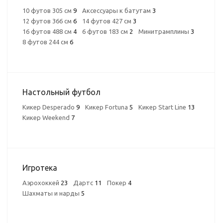
10 футов 305 см
9
Аксессуары к батутам
3
12 футов 366 см
6
14 футов 427 см
3
16 футов 488 см
4
6 футов 183 см
2
Минитрамплины
3
8 футов 244 см
6
Настольный футбол
Кикер Desperado
9
Кикер Fortuna
5
Кикер Start Line
13
Кикер Weekend
7
Игротека
Аэрохоккей
23
Дартс
11
Покер
4
Шахматы и нарды
5