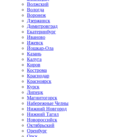
Волжский
Вологда
Воронеж
Дзержинск
Димитровград
Екатеринбург
Иваново
Ижевск
Йошкар-Ола
Казань
Калуга
Киров
Кострома
Краснодар
Красноярск
Курск
Липецк
Магнитогорск
Набережные Челны
Нижний Новгород
Нижний Тагил
Новороссийск
Октябрьский
Оренбург
Орск