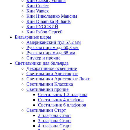
Кии Classic, Fortuna
Кии Cuetec
Кии Vantex
Кии Николаенко Максим
Кии Dinamika Billiards
Кии РУССКИЙ
Кии Рябов Сергей
Бильярдные шары
Американский пул 57,2 мм
Русская пирамида 60,3 мм
Русская пирамида 68 мм
Снукер и прочие
Светильники для бильярда
Декоративное освещение
Светильники Аристократ
Светильники Аристократ Люкс
Светильники Классика
Светильники прочие
Светильник 1-3 плафона
Светильник 4 плафона
Светильник 6 плафонов
Светильники Старт
2 плафона Старт
3 плафона Старт
4 плафона Старт