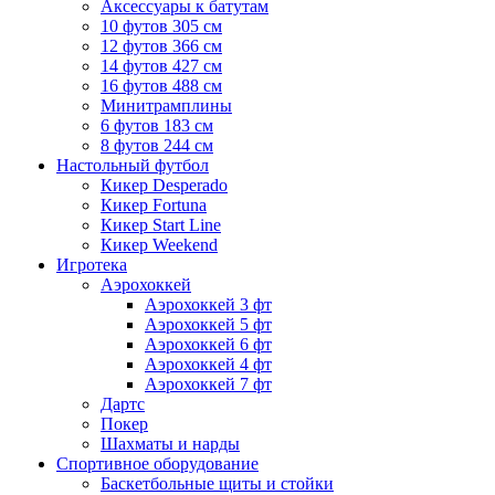
Аксессуары к батутам
10 футов 305 см
12 футов 366 см
14 футов 427 см
16 футов 488 см
Минитрамплины
6 футов 183 см
8 футов 244 см
Настольный футбол
Кикер Desperado
Кикер Fortuna
Кикер Start Line
Кикер Weekend
Игротека
Аэрохоккей
Аэрохоккей 3 фт
Аэрохоккей 5 фт
Аэрохоккей 6 фт
Аэрохоккей 4 фт
Аэрохоккей 7 фт
Дартс
Покер
Шахматы и нарды
Спортивное оборудование
Баскетбольные щиты и стойки