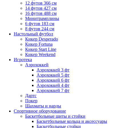
12 футов 366 см
14 футов 427 см
16 футов 488 см
Минитрамплины
6 футов 183 см
8 футов 244 см
Настольный футбол
Кикер Desperado
Кикер Fortuna
Кикер Start Line
Кикер Weekend
Игротека
Аэрохоккей
Аэрохоккей 3 фт
Аэрохоккей 5 фт
Аэрохоккей 6 фт
Аэрохоккей 4 фт
Аэрохоккей 7 фт
Дартс
Покер
Шахматы и нарды
Спортивное оборудование
Баскетбольные щиты и стойки
Баскетбольные кольца и аксессуары
Баскетбольные стойки