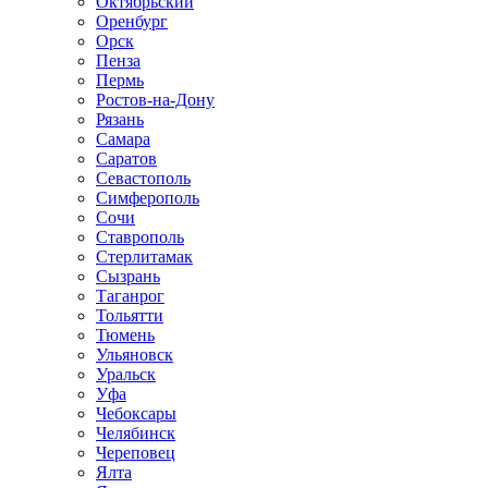
Октябрьский
Оренбург
Орск
Пенза
Пермь
Ростов-на-Дону
Рязань
Самара
Саратов
Севастополь
Симферополь
Сочи
Ставрополь
Стерлитамак
Сызрань
Таганрог
Тольятти
Тюмень
Ульяновск
Уральск
Уфа
Чебоксары
Челябинск
Череповец
Ялта