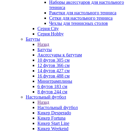
Наборы аксессуаров для настольного
тенниса
Ракетки для настольного тенниса
Сетки для настольного тенниса
Чехлы для теннисных столов
Серия City
Серия Hobby
Батуты
Назад
Батуты
Аксессуары к батутам
10 футов 305 см
12 футов 366 см
14 футов 427 см
16 футов 488 см
Минитрамплины
6 футов 183 см
8 футов 244 см
Настольный футбол
Назад
Настольный футбол
Кикер Desperado
Кикер Fortuna
Кикер Start Line
Кикер Weekend