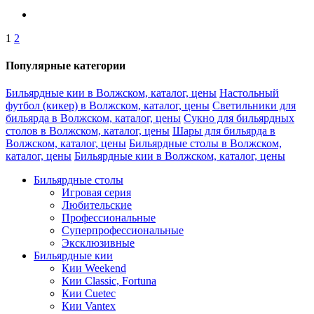
1
2
Популярные категории
Бильярдные кии в Волжском, каталог, цены
Настольный
футбол (кикер) в Волжском, каталог, цены
Светильники для
бильярда в Волжском, каталог, цены
Сукно для бильярдных
столов в Волжском, каталог, цены
Шары для бильярда в
Волжском, каталог, цены
Бильярдные столы в Волжском,
каталог, цены
Бильярдные кии в Волжском, каталог, цены
Бильярдные столы
Игровая серия
Любительские
Профессиональные
Суперпрофессиональные
Эксклюзивные
Бильярдные кии
Кии Weekend
Кии Classic, Fortuna
Кии Cuetec
Кии Vantex