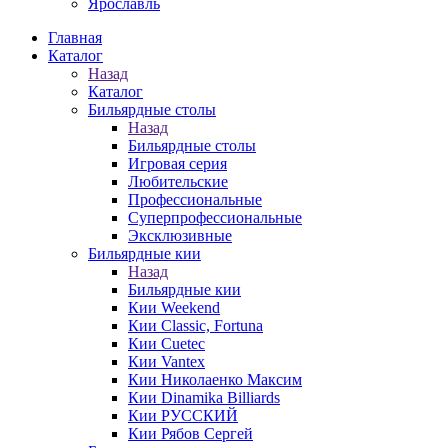
Ярославль
Главная
Каталог
Назад
Каталог
Бильярдные столы
Назад
Бильярдные столы
Игровая серия
Любительские
Профессиональные
Суперпрофессиональные
Эксклюзивные
Бильярдные кии
Назад
Бильярдные кии
Кии Weekend
Кии Classic, Fortuna
Кии Cuetec
Кии Vantex
Кии Николаенко Максим
Кии Dinamika Billiards
Кии РУССКИЙ
Кии Рябов Сергей