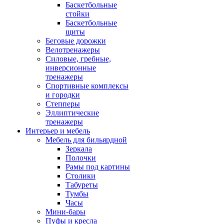
Баскетбольные
стойки
Баскетбольные
щиты
Беговые дорожки
Велотренажеры
Силовые, гребные,
инверсионные
тренажеры
Спортивные комплексы
и городки
Степперы
Эллиптические
тренажеры
Интерьер и мебель
Мебель для бильярдной
Зеркала
Полочки
Рамы под картины
Столики
Табуреты
Тумбы
Часы
Мини-бары
Пуфы и кресла