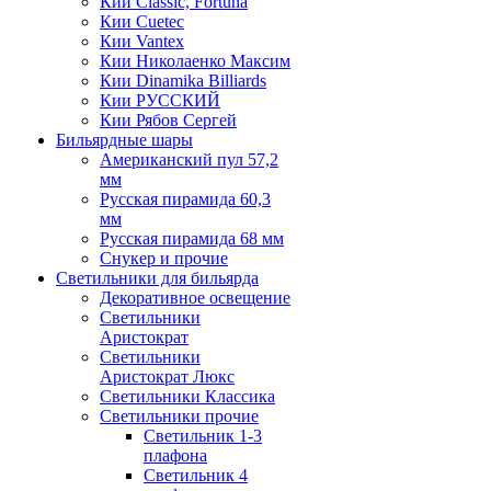
Кии Classic, Fortuna
Кии Cuetec
Кии Vantex
Кии Николаенко Максим
Кии Dinamika Billiards
Кии РУССКИЙ
Кии Рябов Сергей
Бильярдные шары
Американский пул 57,2
мм
Русская пирамида 60,3
мм
Русская пирамида 68 мм
Снукер и прочие
Светильники для бильярда
Декоративное освещение
Светильники
Аристократ
Светильники
Аристократ Люкс
Светильники Классика
Светильники прочие
Светильник 1-3
плафона
Светильник 4