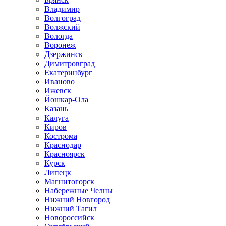
Владимир
Волгоград
Волжский
Вологда
Воронеж
Дзержинск
Димитровград
Екатеринбург
Иваново
Ижевск
Йошкар-Ола
Казань
Калуга
Киров
Кострома
Краснодар
Красноярск
Курск
Липецк
Магнитогорск
Набережные Челны
Нижний Новгород
Нижний Тагил
Новороссийск