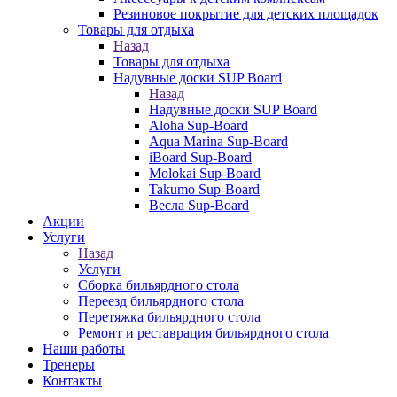
Резиновое покрытие для детских площадок
Товары для отдыха
Назад
Товары для отдыха
Надувные доски SUP Board
Назад
Надувные доски SUP Board
Aloha Sup-Board
Aqua Marina Sup-Board
iBoard Sup-Board
Molokai Sup-Board
Takumo Sup-Board
Весла Sup-Board
Акции
Услуги
Назад
Услуги
Сборка бильярдного стола
Переезд бильярдного стола
Перетяжка бильярдного стола
Ремонт и реставрация бильярдного стола
Наши работы
Тренеры
Контакты