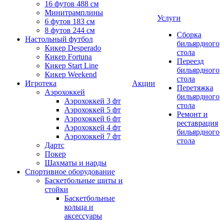
16 футов 488 см
Минитрамплины
Услуги
6 футов 183 см
8 футов 244 см
Сборка
Настольный футбол
бильярдного
Кикер Desperado
стола
Кикер Fortuna
Переезд
Кикер Start Line
бильярдного
Кикер Weekend
стола
Игротека
Акции
Перетяжка
Аэрохоккей
бильярдного
Аэрохоккей 3 фт
стола
Аэрохоккей 5 фт
Ремонт и
Аэрохоккей 6 фт
реставрация
Аэрохоккей 4 фт
бильярдного
Аэрохоккей 7 фт
стола
Дартс
Покер
Шахматы и нарды
Спортивное оборудование
Баскетбольные щиты и
стойки
Баскетбольные
кольца и
аксессуары