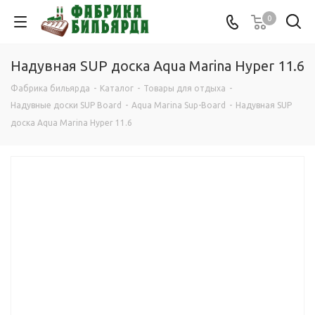
0
Надувная SUP дoска Aqua Marina Hyper 11.6
Фабрика бильярда
-
Каталог
-
Товары для отдыха
-
Надувные доски SUP Board
-
Aqua Marina Sup-Board
-
Надувная SUP
дoска Aqua Marina Hyper 11.6