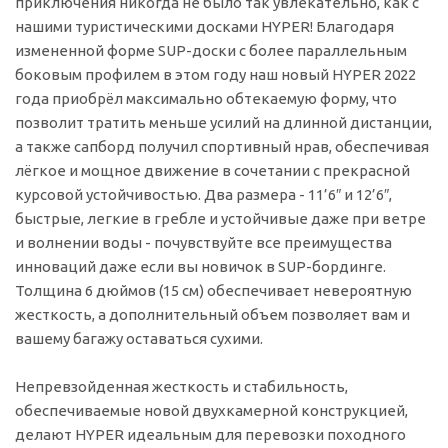
приключения никогда не было так увлекательно, как с
нашими туристическими досками HYPER! Благодаря
измененной форме SUP-доски с более параллельным
боковым профилем в этом году наш новый HYPER 2022
года приобрёл максимально обтекаемую форму, что
позволит тратить меньше усилий на длинной дистанции,
а также сапборд получил спортивный нрав, обеспечивая
лёгкое и мощное движение в сочетании с прекрасной
курсовой устойчивостью. Два размера - 11’6″ и 12’6″,
быстрые, легкие в гребле и устойчивые даже при ветре
и волнении воды - почувствуйте все преимущества
инноваций даже если вы новичок в SUP-бординге.
Толщина 6 дюймов (15 см) обеспечивает невероятную
жесткость, а дополнительный объем позволяет вам и
вашему багажу оставаться сухими.
Непревзойденная жесткость и стабильность,
обеспечиваемые новой двухкамерной конструкцией,
делают HYPER идеальным для перевозки походного