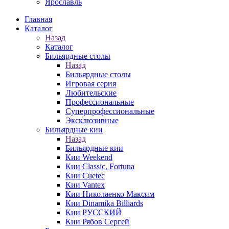
Ярославль
Главная
Каталог
Назад
Каталог
Бильярдные столы
Назад
Бильярдные столы
Игровая серия
Любительские
Профессиональные
Суперпрофессиональные
Эксклюзивные
Бильярдные кии
Назад
Бильярдные кии
Кии Weekend
Кии Classic, Fortuna
Кии Cuetec
Кии Vantex
Кии Николаенко Максим
Кии Dinamika Billiards
Кии РУССКИЙ
Кии Рябов Сергей