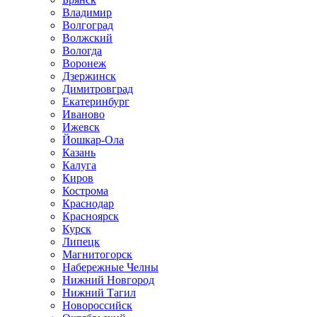
Владимир
Волгоград
Волжский
Вологда
Воронеж
Дзержинск
Димитровград
Екатеринбург
Иваново
Ижевск
Йошкар-Ола
Казань
Калуга
Киров
Кострома
Краснодар
Красноярск
Курск
Липецк
Магнитогорск
Набережные Челны
Нижний Новгород
Нижний Тагил
Новороссийск