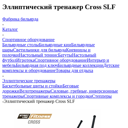
Эллиптический тренажер Cross SLF
Фабрика бильярда
-
Каталог
-
Спортивное оборудование
Бильярдные столы
Бильярдные кии
Бильярдные
шары
Светильники для бильярда
Киевницы и
полочки
Настольный теннис
Батуты
Настольный
футбол
Игротека
Спортивное оборудование
Интерьер и
мебель
Бильярдная под ключ
Бильярдные коллекции
Детские
комплексы и оборудование
Товары для отдыха
-
Эллиптические тренажеры
Баскетбольные щиты и стойки
Беговые
дорожки
Велотренажеры
Силовые, гребные, инверсионные
тренажеры
Спортивные комплексы и городки
Степперы
-
Эллиптический тренажер Cross SLF