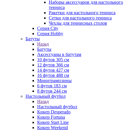
Наборы аксессуаров для настольного
тенниса
Ракетки для настольного тенниса
Сетки для настольного тенниса
Чехлы для теннисных столов
Серия City
Серия Hobby
Батуты
Назад
Батуты
Аксессуары к батутам
10 футов 305 см
12 футов 366 см
14 футов 427 см
16 футов 488 см
Минитрамплины
6 футов 183 см
8 футов 244 см
Настольный футбол
Назад
Настольный футбол
Кикер Desperado
Кикер Fortuna
Кикер Start Line
Кикер Weekend