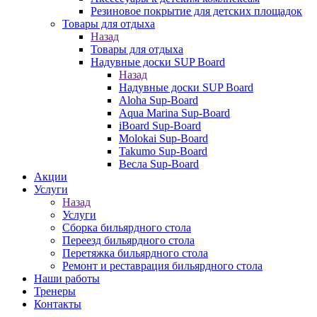
Резиновое покрытие для детских площадок
Товары для отдыха
Назад
Товары для отдыха
Надувные доски SUP Board
Назад
Надувные доски SUP Board
Aloha Sup-Board
Aqua Marina Sup-Board
iBoard Sup-Board
Molokai Sup-Board
Takumo Sup-Board
Весла Sup-Board
Акции
Услуги
Назад
Услуги
Сборка бильярдного стола
Переезд бильярдного стола
Перетяжка бильярдного стола
Ремонт и реставрация бильярдного стола
Наши работы
Тренеры
Контакты