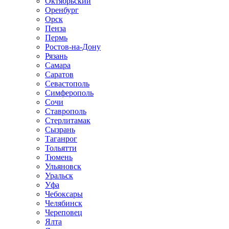
Октябрьский
Оренбург
Орск
Пенза
Пермь
Ростов-на-Дону
Рязань
Самара
Саратов
Севастополь
Симферополь
Сочи
Ставрополь
Стерлитамак
Сызрань
Таганрог
Тольятти
Тюмень
Ульяновск
Уральск
Уфа
Чебоксары
Челябинск
Череповец
Ялта