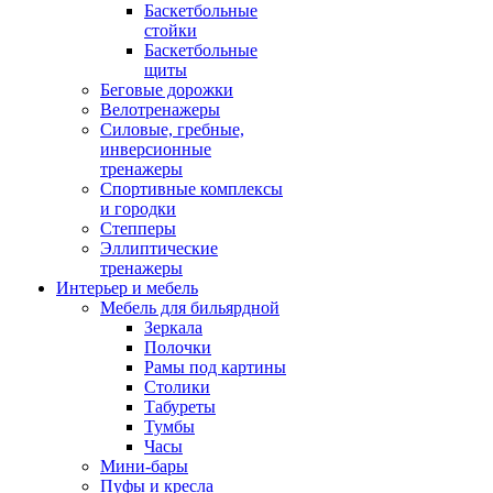
Баскетбольные
стойки
Баскетбольные
щиты
Беговые дорожки
Велотренажеры
Силовые, гребные,
инверсионные
тренажеры
Спортивные комплексы
и городки
Степперы
Эллиптические
тренажеры
Интерьер и мебель
Мебель для бильярдной
Зеркала
Полочки
Рамы под картины
Столики
Табуреты
Тумбы
Часы
Мини-бары
Пуфы и кресла