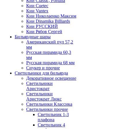
Кии Classic, Fortuna
Кии Cuetec
Кии Vantex
Кии Николаенко Максим
Кии Dinamika Billiards
Кии РУССКИЙ
Кии Рябов Сергей
Бильярдные шары
Американский пул 57,2
мм
Русская пирамида 60,3
мм
Русская пирамида 68 мм
Снукер и прочие
Светильники для бильярда
Декоративное освещение
Светильники
Аристократ
Светильники
Аристократ Люкс
Светильники Классика
Светильники прочие
Светильник 1-3
плафона
Светильник 4