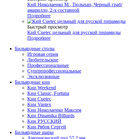
Кий Николаенко М., Тюльпан, Черный граб/
амарилло, 2-х составной
Подробнее
Быстрый просмотр
Кий Cuetec цельный для русской пирамиды
Подробнее
Бильярдные столы
Игровая серия
Любительские
Профессиональные
Суперпрофессиональные
Эксклюзивные
Бильярдные кии
Кии Weekend
Кии Classic, Fortuna
Кии Cuetec
Кии Vantex
Кии Николаенко Максим
Кии Dinamika Billiards
Кии РУССКИЙ
Кии Рябов Сергей
Бильярдные шары
Американский пул 57,2 мм