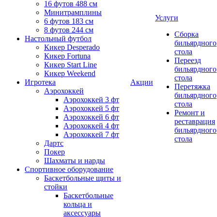
16 футов 488 см
Минитрамплины
Услуги
6 футов 183 см
8 футов 244 см
Сборка
Настольный футбол
бильярдного
Кикер Desperado
стола
Кикер Fortuna
Переезд
Кикер Start Line
бильярдного
Кикер Weekend
стола
Игротека
Акции
Перетяжка
Аэрохоккей
бильярдного
Аэрохоккей 3 фт
стола
Аэрохоккей 5 фт
Ремонт и
Аэрохоккей 6 фт
реставрация
Аэрохоккей 4 фт
бильярдного
Аэрохоккей 7 фт
стола
Дартс
Покер
Шахматы и нарды
Спортивное оборудование
Баскетбольные щиты и
стойки
Баскетбольные
кольца и
аксессуары